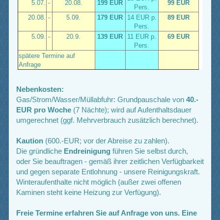
5.07.
-
20.08.
199 EUR
99 EUR
Pers.
20.08.
-
5.09.
179 EUR
14 EUR p.
89 EUR
Pers.
5.09.
-
20.9.
139 EUR
11 EUR p.
69 EUR
Pers.
spätere Termine auf
Anfrage
Nebenkosten:
Gas/Strom/Wasser/Müllabfuhr: Grundpauschale von
40.-
EUR pro Woche
(7 Nächte); wird auf Aufenthaltsdauer
umgerechnet (ggf. Mehrverbrauch zusätzlich berechnet).
Kaution
(600.-EUR; vor der Abreise zu zahlen).
Die gründliche
Endreinigung
führen Sie selbst durch,
oder Sie beauftragen - gemäß ihrer zeitlichen Verfügbarkeit
und gegen separate Entlohnung - unsere Reinigungskraft.
Winteraufenthalte nicht möglich (außer zwei offenen
Kaminen steht keine Heizung zur Verfügung).
Freie Termine erfahren Sie auf Anfrage von uns. Eine