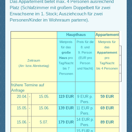
Das Appartement bietet max. 4 Personen ausreichend
Platz (Schlafzimmer mit großem Doppelbett für zwei
Erwachsene im 1. Stock; Ausziehcouch für zwei
Personen/Kinder im Wohnraum parterre).
Haupthaus
Appartement
Mietpreis
Preis für die
Mietpreis für
für das
8. und
das
große
9. Person
Appartement
Haus
pro
(EUR pro
pro
Zeitraum
Tag/Nacht
Person
Tag/Nacht
(An- bzw. Abreisetag)
bis 7
und Nacht)
bis 4 Personen
Personen
frühere Termine auf
Anfrage
20.04.
-
15.05.
119 EUR
9 EUR p.
59 EUR
Pers.
15.05.
-
15.06.
139 EUR
11 EUR p.
69 EUR
Pers.
14 EUR p.
15.06.
-
5.07.
179 EUR
89 EUR
Pers.
15 EUR p.